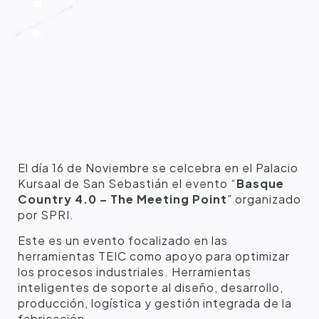
noviembre 15, 2016
eventos
,
Hispavista Labs
,
Industria 4.0
,
Internet de las cosas
,
iot
,
sistemas-
inteligentes
El día 16 de Noviembre se celcebra en el Palacio
Kursaal de San Sebastián el evento “
Basque
Country 4.0 – The Meeting Point
” organizado
por SPRI.
Este es un evento focalizado en las
herramientas TEIC como apoyo para optimizar
los procesos industriales. Herramientas
inteligentes de soporte al diseño, desarrollo,
producción, logística y gestión integrada de la
fabricación.