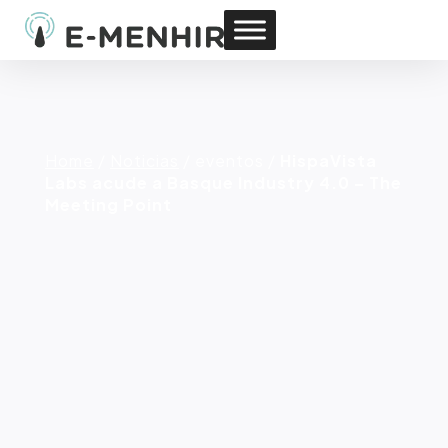
Home
/
Noticias
/
eventos
/
HispaVista
Labs acude a Basque Industry 4.0 – The
Meeting Point