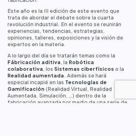
Este año es la III edición de este evento que
trata de abordar el debate sobre la cuarta
revolución industrial. En el evento se reunirán
experiencias, tendencias, estrategias,
opiniones, talleres, exposiciones y la visión de
expertos en la materia.
A lo largo del día se tratarán temas como la
Fábricación aditiva
, la
Robótica
colaborativa
, los
Sistemas ciberfísicos
o la
Realidad aumentada
. Además se hará
especial incapié en las
Tecnologías de
Gamificación
(Realidad Virtual, Realidad
Aumentada, Simulación, …) dentro de la
fabricación avanzada por medio de una serie de
Talleres que permitirán ver las capacidades de
dichas tecnologías en las diferentes fases de
una industria: Pre-Producción, Producción y
Post-Producción.