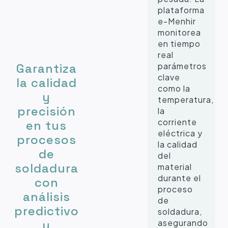
plataforma
e-Menhir
monitorea
en tiempo
real
parámetros
Garantiza
clave
la calidad
como la
y
temperatura,
precisión
la
corriente
en tus
eléctrica y
procesos
la calidad
de
del
soldadura
material
durante el
con
proceso
análisis
de
predictivo
soldadura,
asegurando
y