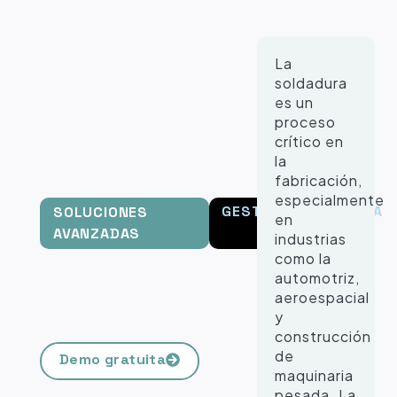
La
soldadura
es un
proceso
crítico en
la
fabricación,
especialmente
GESTIÓN ENERGÉTICA
SOLUCIONES
en
AVANZADAS
industrias
Monitorización de
como la
automotriz,
Procesos de
aeroespacial
Soldadura
y
construcción
de
Demo gratuita
maquinaria
pesada. La