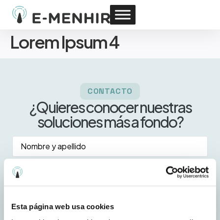
Lorem Ipsum 4
CONTACTO
¿Quieres conocer nuestras
soluciones más a fondo?
Nombre
y
apellido
*
Correo
electrónico
*
Consulta
*
Esta página web usa cookies